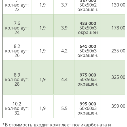
7
387 000
кол-во дуг:
1,9
3,7
50х50х2
130 00
22
окрашен.
7.6
483 000
кол-во дуг:
1,9
3,9
50х50х3
178 00
24
окрашен
8.2
541 000
кол-во дуг:
1,9
4,2
50х50х3
235 00
26
окрашен.
8.9
975 000
325 00
кол-во дуг:
1,9
4,4
50х50х3
28
окрашен.
10.2
995 000
399 00
кол-во дуг:
1,9
5,5
60х60х3
32
окрашен.
*​В стоимость входит комплект поликарбоната и