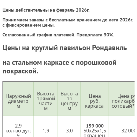
Цены действительны на февраль 2026г.
Принимаем заказы с бесплатным хранением до лета 2026г.
с фиксированием цены.
Согласованный график платежей. Предоплата 30%.
Цены на круглый павильон Рондавиль
на стальном каркасе с порошковой
покраской.
Высота
Высота
Наружный
Цена
Цена ру
прямой
по
диаметр
руб.
поликарб
части
центру
м
каркаса
сотовый*
м
м
2.9
159 000
кол-во дуг:
1,9
3.0
50х25х1,5
32 000
9
окрашен.