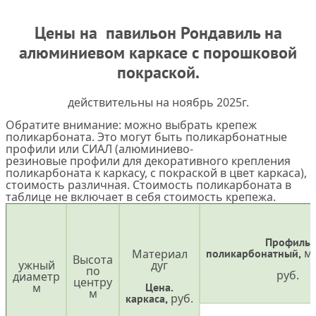
Цены на павильон Рондавиль на
алюминиевом каркасе с порошковой
покраской.
действительны на ноябрь 2025г.
Обратите внимание: можно выбрать крепеж
поликарбоната. Это могут быть поликарбонатные
профили или СИАЛ (алюминиево-
резиновые профили для декоративного крепления
поликарбоната к каркасу, с покраской в цвет каркаса),
стоимость различная. Стоимость поликарбоната в
таблице не включает в себя стоимость крепежа.
Профиль
м
Материал
поликарбонатный,
Высота
ужный
дуг
по
руб.
диаметр
центру
м
Цена.
м
руб.
каркаса,