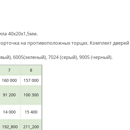
ила 40х20х1,5мм.
 форточка на противоположных торцах. Комплект дверей 
й), 6005(зеленый), 7024 (серый), 9005 (черный).
7
8
160 000
157 000
91 200
100 300
14 000
15 400
192_800
211_200