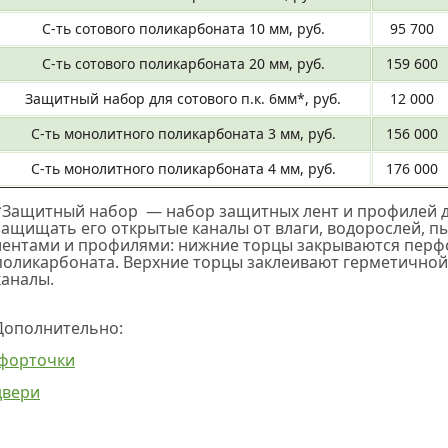
С-ть сотового поликарбоната 10 мм, руб.
95 700
С-ть сотового поликарбоната 20 мм, руб.
159 600
Защитный набор для сотового п.к. 6мм*, руб.
12 000
С-ть монолитного поликарбоната 3 мм, руб.
156 000
С-ть монолитного поликарбоната 4 мм, руб.
176 000
*Защитный набор — набор защитных лент и профилей дл
защищать его открытые каналы от влаги, водорослей, п
лентами и профилями: нижние торцы закрываются перфор
поликарбоната. Верхние торцы заклеивают герметичной л
каналы.
Дополнительно:
форточки
двери