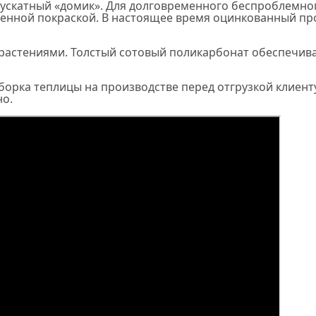
вускатный «домик». Для долговременного беспроблемн
венной покраской. В настоящее время оцинкованный пр
 растениями. Толстый сотовый поликарбонат обеспечив
борка теплицы на производстве перед отгрузкой клиент
но.