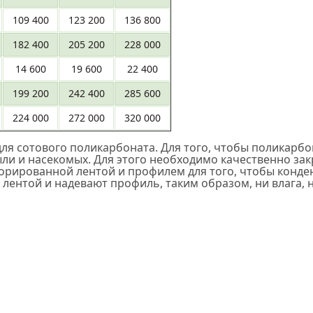
109 400
123 200
136 800
182 400
205 200
228 000
14 600
19 600
22 400
199 200
242 400
285 600
224 000
272 000
320 000
я сотового поликарбоната. Для того, чтобы поликарбо
ыли и насекомых. Для этого необходимо качественно з
ированной лентой и профилем для того, чтобы конденс
ентой и надевают профиль, таким образом, ни влага, н