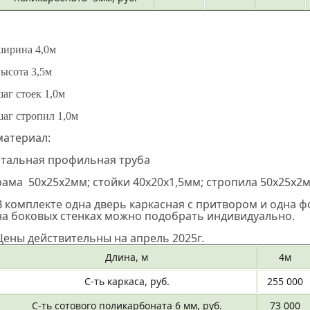
ширина 4,0м
высота 3,5м
шаг стоек 1,0м
шаг стропил 1,0м
материал:
стальная профильная труба
рама 50х25х2мм; стойки 40х20х1,5мм; стропила 50х25х2м
В комплекте одна дверь каркасная с притвором и одна 
на боковых стенках можно подобрать индивидуально.
Цены действительны на апрель 2025г.
Длина, м
4м
С-ть каркаса, руб.
255 000
С-ть сотового поликарбоната 6 мм, руб.
73 000