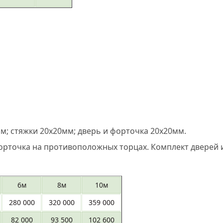
м; стяжки 20х20мм; дверь и форточка 20х20мм.
форточка на противоположных торцах. Комплект дверей 
6м
8м
10м
280 000
320 000
359 000
82 000
93 500
102 600