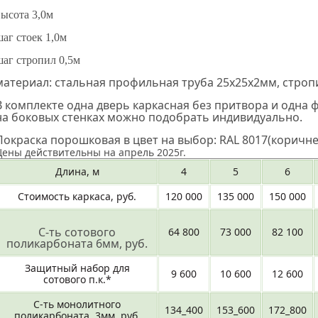
высота 3,0м
шаг стоек 1,0м
шаг стропил 0,5м
материал: стальная профильная труба 25х25х2мм, строп
В комплекте одна дверь каркасная без притвора и одна
на боковых стенках можно подобрать индивидуально.
Покраска порошковая в цвет на выбор: RAL 8017(коричневы
Цены действительны на апрель 2025г.
Длина, м
4
5
6
Стоимость каркаса, руб.
120 000
135 000
150 000
С-ть сотового
64 800
73 000
82 100
поликарбоната 6мм, руб.
Защитный набор для
9 600
10 600
12 600
сотового п.к.*
С-ть монолитного
134_400
153_600
172_800
поликарбоната 3мм, руб.