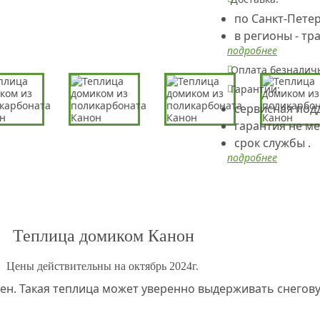
по Санкт-Петер
в регионы - т
подробнее
Оплата безналич
Гарантии:
сервисная подд
гарантия не ме
срок службы .
подробнее
Теплица домиком Канон
Цены действительны на октябрь 2024г.
ен. Такая теплица может уверенно выдерживать снеговую